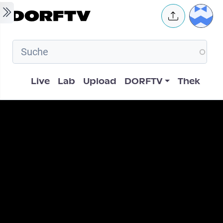
Skip to main content
User 
Hauptnavigation
Live
Lab
Upload
DORFTV
Thek