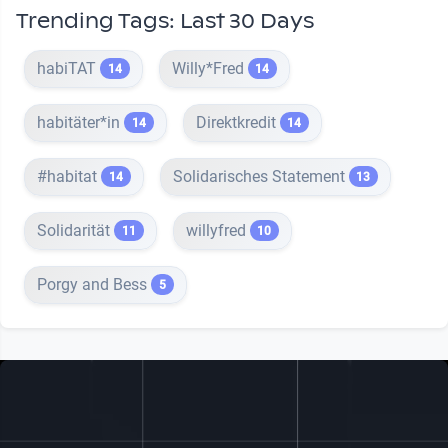
Trending Tags: Last 30 Days
habiTAT
Willy*Fred
14
14
habitäter*in
Direktkredit
14
14
#habitat
Solidarisches Statement
14
13
Solidarität
willyfred
11
10
Porgy and Bess
5