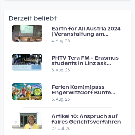
wow amazing, superior!!!!
by Verena Treul
Derzeit beliebt
Vor 2 weeks 3 days
Earth for All Austria 2024
| Veranstaltung am
Coole Sendung, tolle…
8.7.2024
4. Aug. 26
by ulrich
Vor 1 month 2 weeks
PHTV Tera FM - Erasmus
students in Linz ask
people on road for
Eure Show war super :-)…
6. Aug. 26
recommendations
by miklas_wauzler
Vor 1 month 2 weeks
Ferien Kom(m)pass
Engerwitzdorf Bunte
Hundestunde
5. Aug. 26
Artikel 10: Anspruch auf
faires Gerichtsverfahren
27. Jul. 26