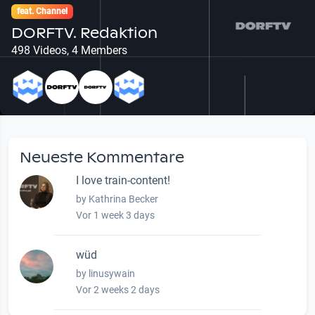
feat. Channel
DORFTV. Redaktion
498 Videos, 4 Members
Neueste Kommentare
I love train-content!
by Kathrina Becker
Vor 1 week 3 days
wüd
by linusywain
Vor 2 weeks 2 days