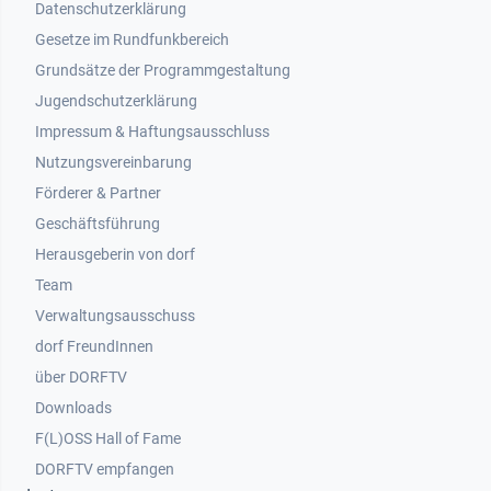
Datenschutzerklärung
Gesetze im Rundfunkbereich
Grundsätze der Programmgestaltung
Jugendschutzerklärung
Impressum & Haftungsausschluss
Nutzungsvereinbarung
Footer 2
Förderer & Partner
Geschäftsführung
Herausgeberin von dorf
Team
Verwaltungsausschuss
dorf FreundInnen
Footer 3
über DORFTV
Downloads
F(L)OSS Hall of Fame
Footer 4
DORFTV empfangen