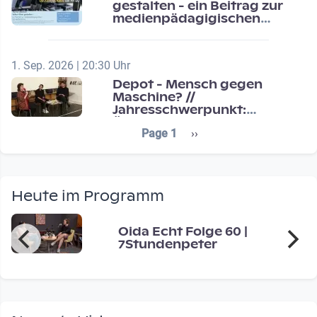
gestalten - ein Beitrag zur
medienpädagigischen
Schulentwicklung
1. Sep. 2026 | 20:30 Uhr
Depot - Mensch gegen
Maschine? //
Jahresschwerpunkt:
Übergänge / Transitions
Seitennummerierung
Next page
Page 1
››
Heute im Programm
Oida Echt Folge 60 |
7Stundenpeter