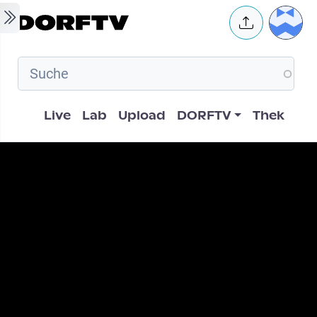
Skip to main content
User 
Hauptnavigation
Live
Lab
Upload
DORFTV
Thek