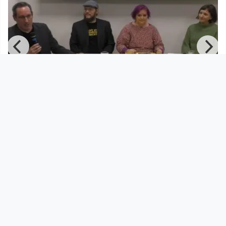
00:47:14
#itsup2us I – Demokratie und
Menschenrechte stärken!
Radio FRO
since 6 years 6 months
Footer 1
Charta für Community Fernsehen in Österreich
Datenschutzerklärung
Gesetze im Rundfunkbereich
Grundsätze der Programmgestaltung