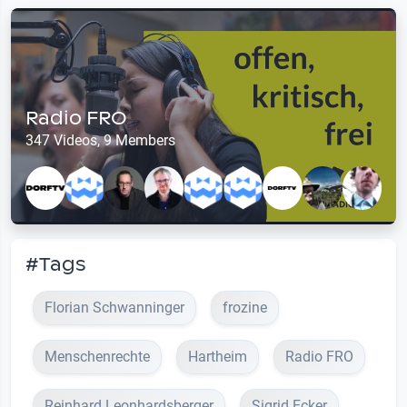
Radio FRO
347 Videos, 9 Members
#Tags
Florian Schwanninger
frozine
Menschenrechte
Hartheim
Radio FRO
Reinhard Leonhardsberger
Sigrid Ecker