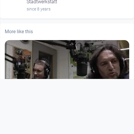
Stadtwerkstatt
since 8 years
More like this
00:49:33
FROzine: Die schwarz-blaue
Handschrift
Radio FRO