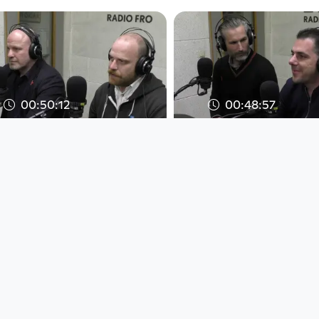
00:50:12
00:48:57
FROzine:
Stadtgespräch:
Gewinnbringendes
entscheidet übe
Geschäft oder Unheil
LASK-Stadion am
für die Gemei
Radio FRO
Radio FRO
since 7 years 6 months
since 7 years 5 months