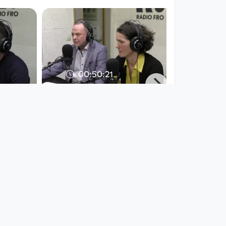
00:50:21
 Wer
Umwelt- und
r das
Klimaschutz in OÖ –
 Pich
Viele Worte, wenig
Taten
Radio FRO
since 7 years 5 months