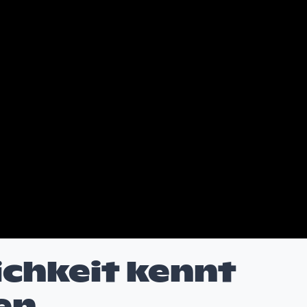
chkeit kennt
en