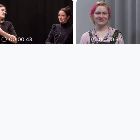
00:00:43
00:00:35
Podiumsdiskussion
Letzte Generati
Femizide
nun?
Digital Village
Digital Village
since 3 years 1 month
since 3 years 1 month