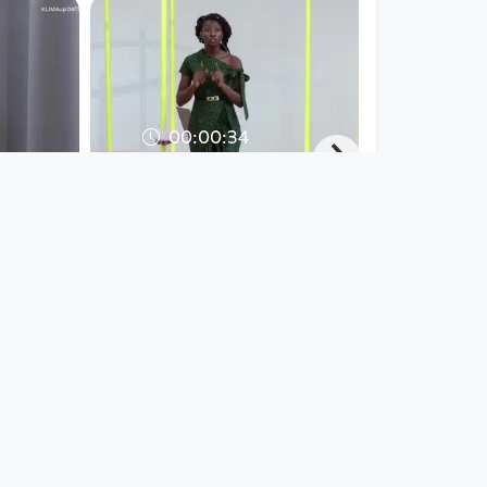
00:00:34
on - Was
Afrikanische
Erfahrungen &
Möglichkeiten für
nichtkommerziel
Digital Village
since 3 years 2 months