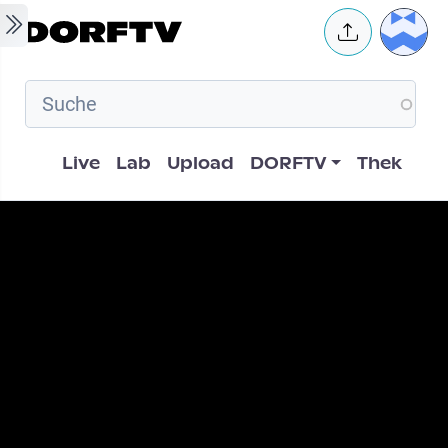
Skip to main content
User 
Hauptnavigation
Live
Lab
Upload
DORFTV
Thek