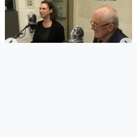
01:28:33
„Wir wollen unsere Zukunft zurück!“
Radio FRO
since 4 years 9 months
Footer 1
Charta für Community Fernsehen in Österreich
Datenschutzerklärung