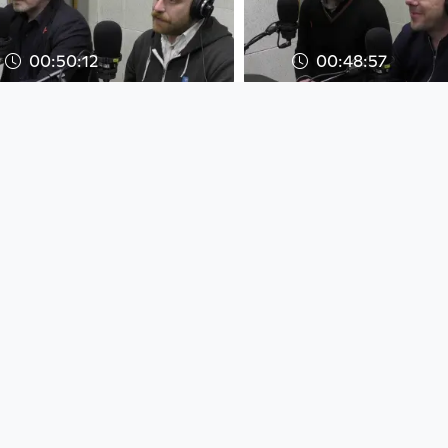
00:50:12
00:48:57
FROzine:
Stadtgespräch:
Gewinnbringendes
entscheidet übe
Geschäft oder Unheil
LASK-Stadion am
für die Gemei
Radio FRO
Radio FRO
since 7 years 6 months
since 7 years 5 months