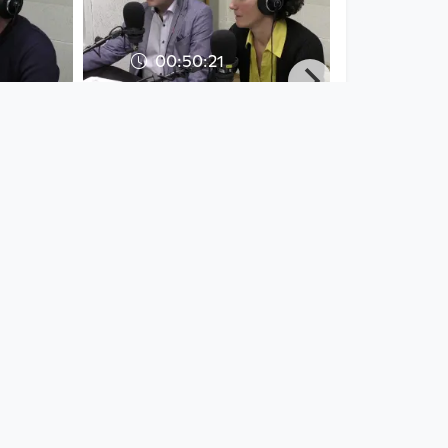
00:50:21
 Wer
Umwelt- und
r das
Klimaschutz in OÖ –
 Pich
Viele Worte, wenig
Taten
Radio FRO
since 7 years 5 months