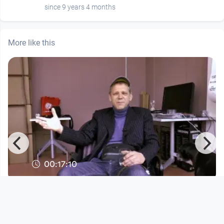
since 9 years 4 months
More like this
00:17:10
LINZER AUFBRÜCHE 1979 – 1989 -
Andreas Kump zu Gast bei Pet
Open Space
since 10 years 2 months