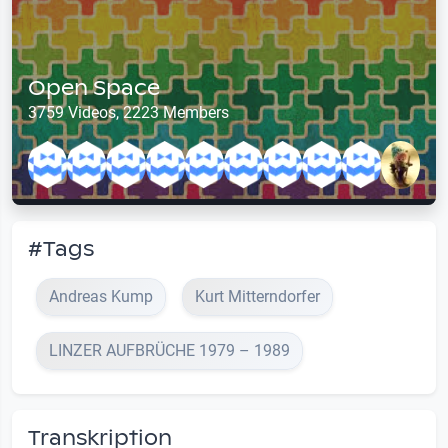
Open Space
3759 Videos, 2223 Members
#Tags
Andreas Kump
Kurt Mitterndorfer
LINZER AUFBRÜCHE 1979 – 1989
Transkription