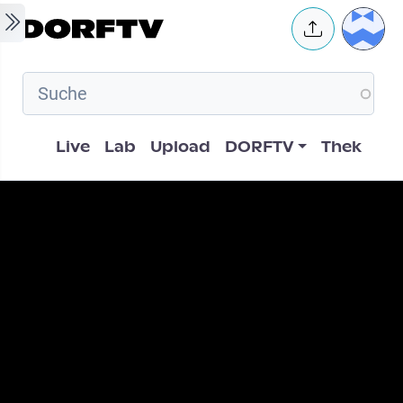
Skip to main content
User 
Hauptnavigation
Live
Lab
Upload
DORFTV
Thek