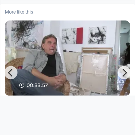
More like this
00:33:57
r
LINZER AUFBRÜCHE, 1979-1989 Peter
Arlt zu Gast bei Thomas St
Open Space
since 10 years 1 month