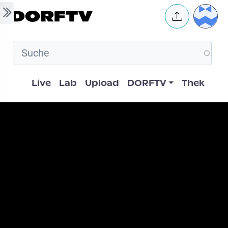
Skip to main content
User 
Hauptnavigation
Live
Lab
Upload
DORFTV
Thek