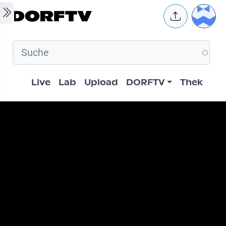
Skip to main content
User 
Hauptnavigation
Live
Lab
Upload
DORFTV
Thek