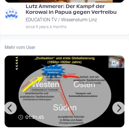
Lutz Ammerer: Der Kampf der
Korowai in Papua gegen Vertreibu
EDUCATION TV / Wissensturm Linz
since 9 years 4 months
Mehr vom User
01:31:45