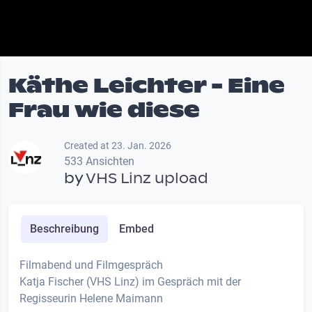
Käthe Leichter - Eine
Frau wie diese
Created at 23. Jan. 2026
533 Ansichten
by
VHS Linz upload
Beschreibung
Embed
Filmabend und Filmgespräch
Katja Fischer (VHS Linz) im Gespräch mit der
Regisseurin Helene Maimann