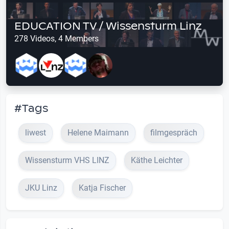
EDUCATION TV / Wissensturm Linz
278 Videos, 4 Members
#Tags
liwest
Helene Maimann
filmgespräch
Wissensturm VHS LINZ
Käthe Leichter
JKU Linz
Katja Fischer