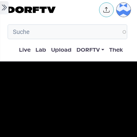
Skip to main content
User 
Hauptnavigation
Live
Lab
Upload
DORFTV
Thek