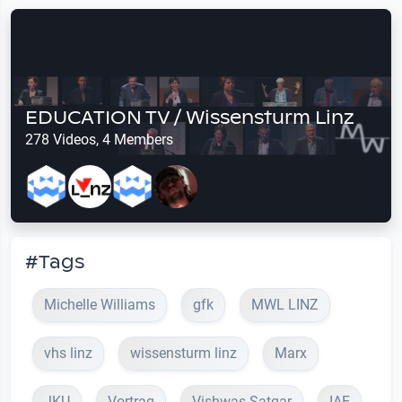
EDUCATION TV / Wissensturm Linz
278 Videos, 4 Members
#Tags
Michelle Williams
gfk
MWL LINZ
vhs linz
wissensturm linz
Marx
JKU
Vortrag
Vishwas Satgar
IAE