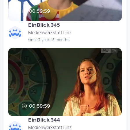
00:59:59
EinBlick 345
Medienwerkstatt Linz
since 7 years 5 months
00:59:59
EinBlick 344
Medienwerkstatt Linz