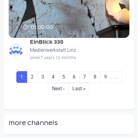
01:00:00
EinBlick 338
Medienwerkstatt Linz
since 7 years 10 months
Seitennummerierung
Seite
Seite
Seite
Seite
Seite
Seite
Seite
Seite
Seite
1
2
3
4
5
6
7
8
9
…
Next page
Last page
Next ›
Last »
more channels