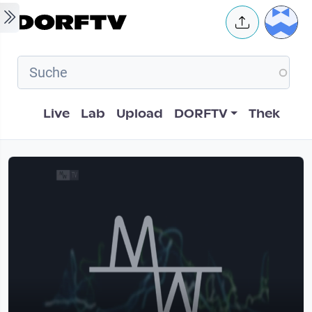
Skip to main content
User 
Hauptnavigation
Live
Lab
Upload
DORFTV
Thek