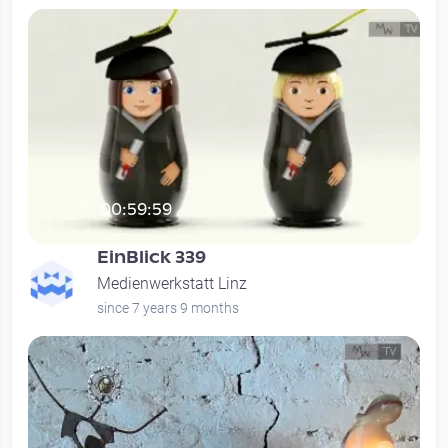
00:59:59
EinBlick 339
Medienwerkstatt Linz
since 7 years 9 months