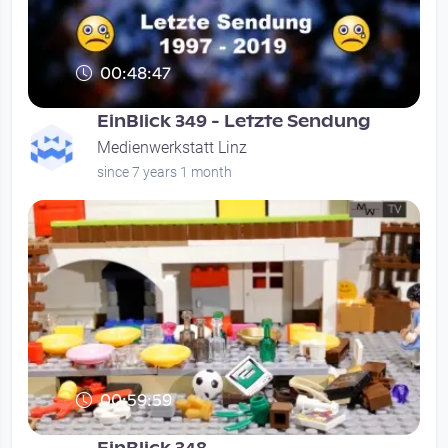
00:48:47
EinBlick 349 - Letzte Sendung
Medienwerkstatt Linz
since 7 years 1 month
00:59:59