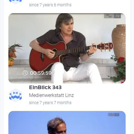
since 7 years 6 months
00:59:59
EinBlick 343
Medienwerkstatt Linz
since 7 years 7 months