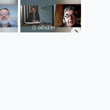
00:52:51
rus –
Notfall Coronavirus –
n mit
welche
r
gesellschaftlichen
Folgen hat d
Notfall Coronavirus
since 6 years 4 months