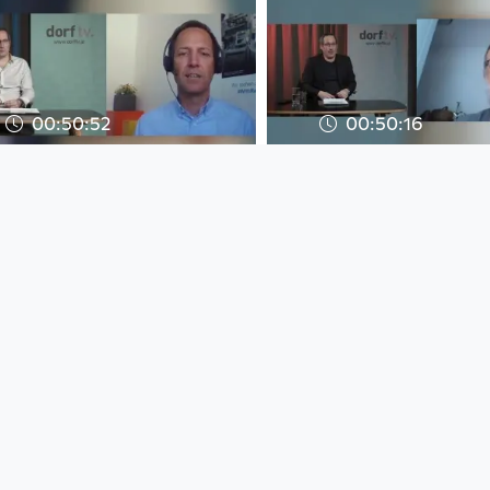
00:50:52
00:50:16
Notfall Coronavirus –
Notfall Coronavi
wer verhindert die
was droht Ungar
Katastrophe in den
der Allmacht de
Notfall Coronavirus
Notfall Coronavirus
since 6 years 3 months
since 6 years 4 months