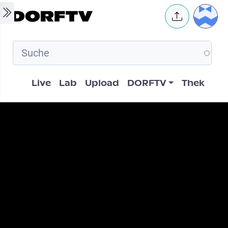
Skip to main content
User 
Hauptnavigation
Live
Lab
Upload
DORFTV
Thek