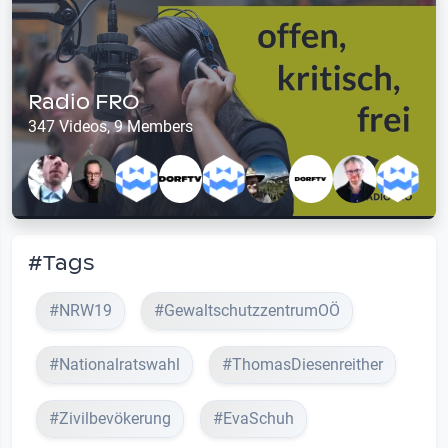
Radio FRO
347 Videos, 9 Members
#Tags
#NRW19
#GewaltschutzzentrumOÖ
#Nationalratswahl
#ThomasDiesenreither
#Zivilbevökerung
#EvaSchuh