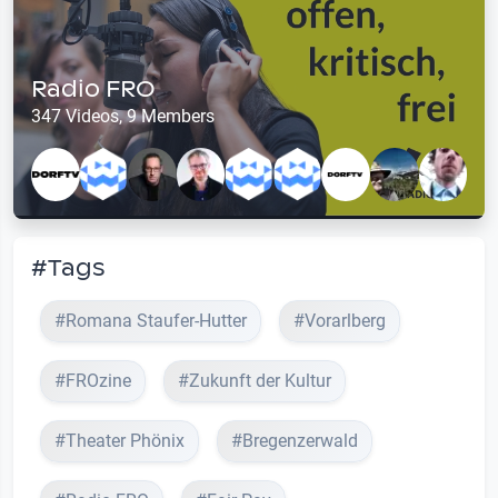
Radio FRO
347 Videos, 9 Members
#Tags
#Romana Staufer-Hutter
#Vorarlberg
#FROzine
#Zukunft der Kultur
#Theater Phönix
#Bregenzerwald