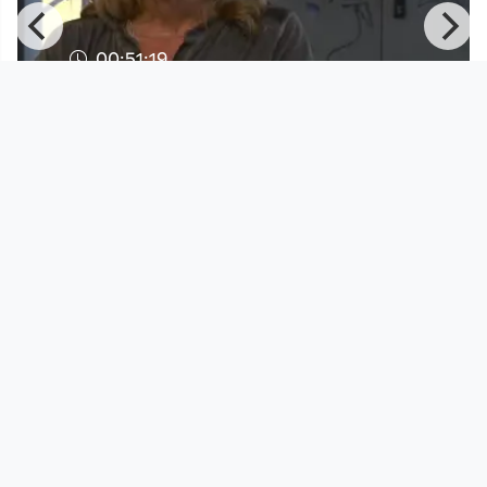
00:51:19
Frauen in der Wirtschaft - Romana
Staufer-Hutter ist Gast be
Frauen in der Wirtschaft
since 11 years 2 months
Footer 1
Charta für Community Fernsehen in Österreich
Datenschutzerklärung
Gesetze im Rundfunkbereich
Grundsätze der Programmgestaltung
Jugendschutzerklärung
Impressum & Haftungsausschluss