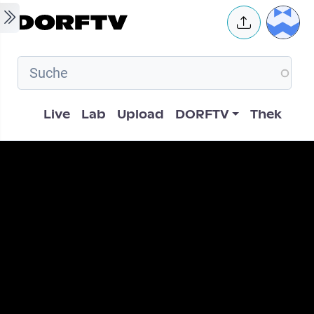
Skip to main content
User 
Hauptnavigation
Live
Lab
Upload
DORFTV
Thek