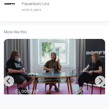
Frauenbüro Linz
since 4 years
More like this
00:57:27
Hörstadtgespräche - Die Bedeutung
des Vogelgesangs