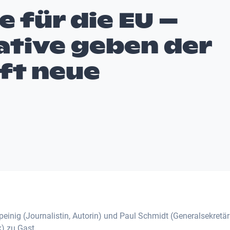
 für die EU –
ative geben der
ft neue
inig (Journalistin, Autorin) und Paul Schmidt (Generalsekretär
k) zu Gast.