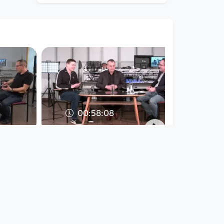
00:58:08
t und
Nach den Enthüllungen
zu tun?
- wer weist die
Profitgier im Fußball
 -
Der Stachel im Fleisch -
Politikgespräche mit
Vorwärtsdrang
since 7 years 9 months