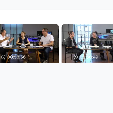
00:58:56
00:50:49
Nachgefragt und von
Politik für Kuns
Abschiebung bedroht -
Kultur - was ist 
wie steht es um As
Der Stachel im Fleisch
Der Stachel im Fleisch -
Politikgespräche mit
Politikgespräche mit
Vorwärtsdrang
Vorwärtsdrang
since 8 years 11 months
since 8 years 2 months