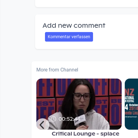
Add new comment
Kommentar verfassen
More from Channel
00:52:44
ce - Live
Critical Lounge - splace