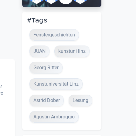
#Tags
Fenstergeschichten
JUAN
kunstuni linz
Georg Ritter
Kunstuniversität Linz
e
wo
Astrid Dober
Lesung
Agustín Ambroggio