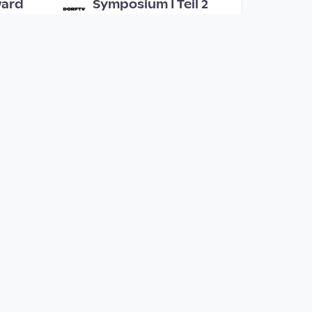
ward
Symposium I Teil 2
Kunstuni / Live
since 9 years 1 month
00:55:03
RING MY
Tera FM
.
PHTV
since 8 years 9 months