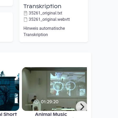
Transkription
35261_original.txt
35261_original.webvtt
Hinweis automatische
Transkription
01:29:20
al Short
Animal Music