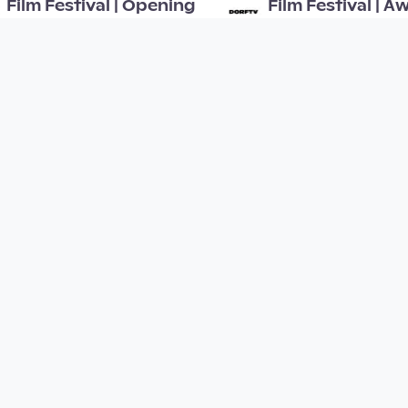
Film Festival | Opening
Film Festival | A
Ceremony
Kunstuni / Live
Kunstuni / Live
since 7 years 10 months
since 7 years 10 months
00:00:43
00:03:59
Frauenlandretten
THE CRISPIES - 
DOORSTEP (feat
Open Space
SUPERFERTIG)
since 7 years 12 months
Musikvideo