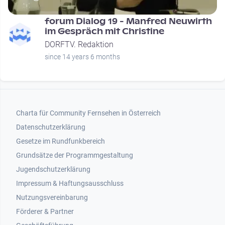
.
forum Dialog 19 - Manfred Neuwirth
im Gespräch mit Christine
DORFTV. Redaktion
since 14 years 6 months
Footer 1
Charta für Community Fernsehen in Österreich
Datenschutzerklärung
Gesetze im Rundfunkbereich
Grundsätze der Programmgestaltung
Jugendschutzerklärung
Impressum & Haftungsausschluss
Nutzungsvereinbarung
Footer 2
Förderer & Partner