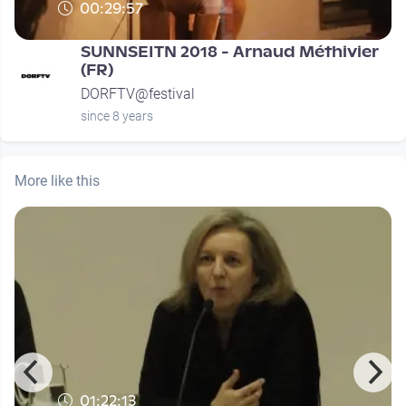
00:29:57
SUNNSEITN 2018 - Arnaud Méthivier
(FR)
DORFTV@festival
since 8 years
More like this
01:22:13