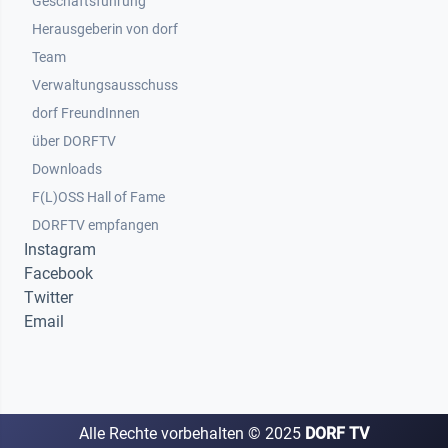
Geschäftsführung
Herausgeberin von dorf
Team
Verwaltungsausschuss
dorf FreundInnen
Footer 3
über DORFTV
Downloads
F(L)OSS Hall of Fame
Footer 4
DORFTV empfangen
Instagram
Facebook
Twitter
Email
Alle Rechte vorbehalten ©
2025
DORF TV