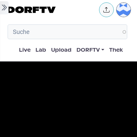
Skip to main content
User 
Hauptnavigation
Live
Lab
Upload
DORFTV
Thek