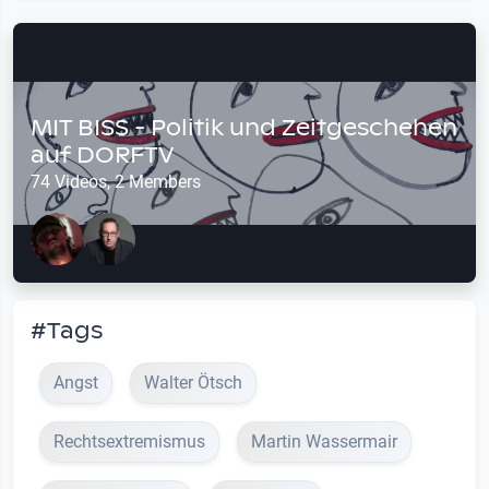
MIT BISS - Politik und Zeitgeschehen
auf DORFTV
74 Videos, 2 Members
#Tags
Angst
Walter Ötsch
Rechtsextremismus
Martin Wassermair