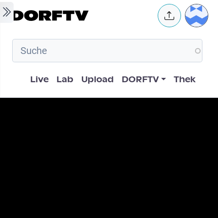
Skip to main content
User 
Hauptnavigation
Live
Lab
Upload
DORFTV
Thek