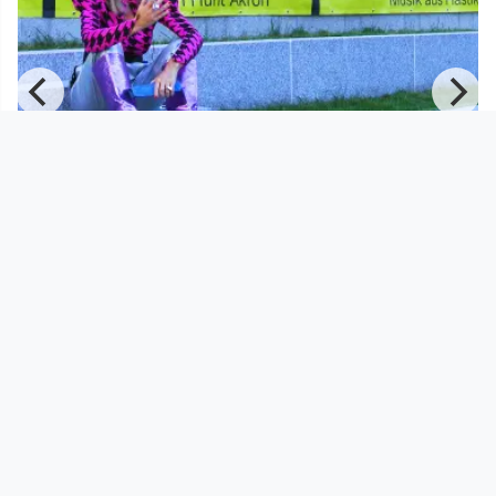
00:03:28
Crystn Hunt Akron - Interview
Festival der Regionen 2023 - Höchste
Eisenbahn!
since 3 years 1 month
Footer 1
Charta für Community Fernsehen in Österreich
Datenschutzerklärung
Gesetze im Rundfunkbereich
Grundsätze der Programmgestaltung