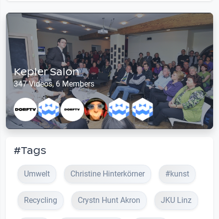
Kepler Salon
347 Videos, 6 Members
#Tags
Umwelt
Christine Hinterkörner
#kunst
Recycling
Crystn Hunt Akron
JKU Linz