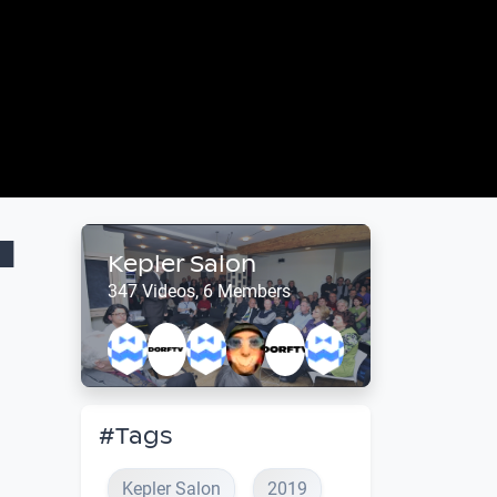
u
Kepler Salon
347 Videos, 6 Members
#Tags
Kepler Salon
2019