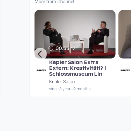
More from Channel
00:55:17
: Code and
Kepler Salon Extra
 kann man
Extern: Kreativität!? I
prach
Schlossmuseum Lin
Kepler Salon
nths
since 8 years 9 months
Mehr vom User