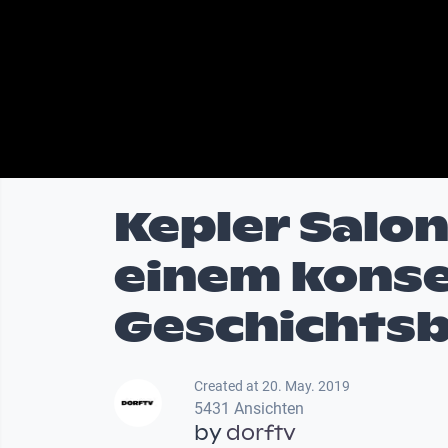
Kepler Salo
einem kons
Geschichtsb
Created at 20. May. 2019
5431 Ansichten
by
dorftv