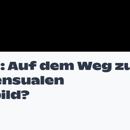
n: Auf dem Weg z
ensualen
ild?