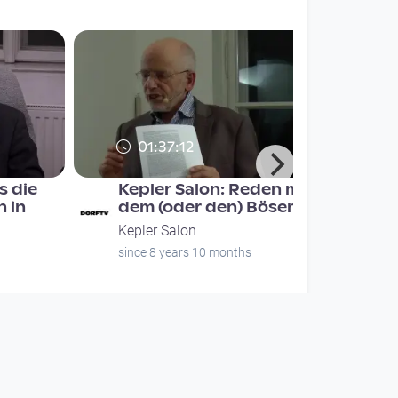
01:37:12
s die
Kepler Salon: Reden mit
n in
dem (oder den) Bösen?
Kepler Salon
since 8 years 10 months