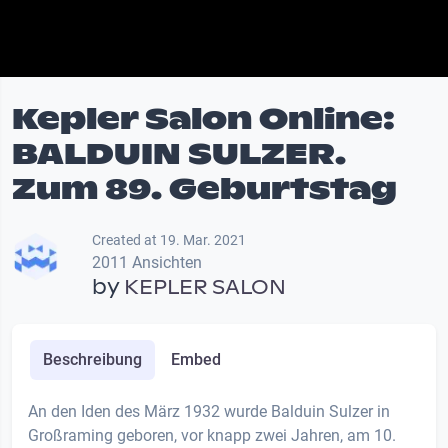
Kepler Salon Online:
BALDUIN SULZER.
Zum 89. Geburtstag
Created at 19. Mar. 2021
2011 Ansichten
by
KEPLER SALON
Beschreibung
Embed
An den Iden des März 1932 wurde Balduin Sulzer in
Großraming geboren, vor knapp zwei Jahren, am 10.