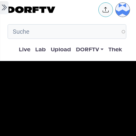
Skip to main content
User 
Hauptnavigation
Live
Lab
Upload
DORFTV
Thek