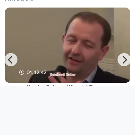
01:42:42
Kepler Salon - Wie viel Donau
verträgt Linz?
Kepler Salon
since 12 years 3 months
Footer 1