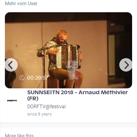
Mehr vom User
00:29:57
SUNNSEITN 2018 - Arnaud Méthivier
(FR)
DORFTV@festival
since 8 years
More like this