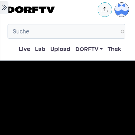
Skip to main content
User 
Hauptnavigation
Live
Lab
Upload
DORFTV
Thek