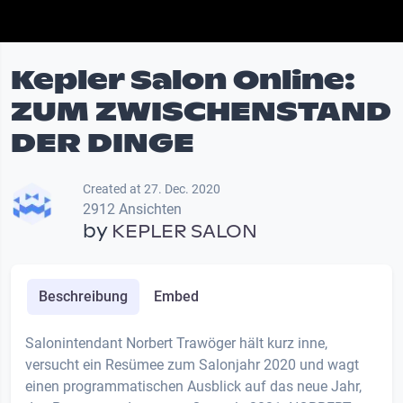
Kepler Salon Online:
ZUM ZWISCHENSTAND
DER DINGE
Created at 27. Dec. 2020
2912 Ansichten
by
KEPLER SALON
Beschreibung
Embed
Salonintendant Norbert Trawöger hält kurz inne,
versucht ein Resümee zum Salonjahr 2020 und wagt
einen programmatischen Ausblick auf das neue Jahr,