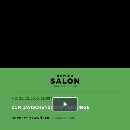
Play
Video