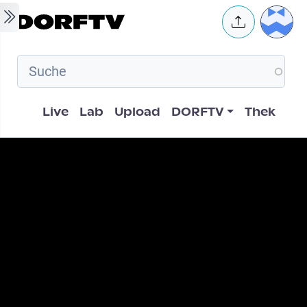
Skip to main content
User 
Hauptnavigation
Live
Lab
Upload
DORFTV
Thek