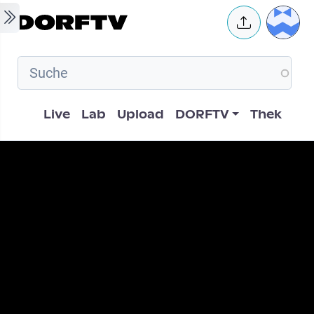
Skip to main content
User 
Hauptnavigation
Live
Lab
Upload
DORFTV
Thek