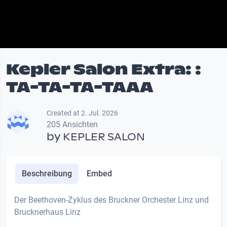
Kepler Salon Extra: :
TA-TA-TA-TAAA
Created at 2. Jul. 2026
205 Ansichten
by
KEPLER SALON
Beschreibung
Embed
Der Beethoven-Zyklus des Bruckner Orchester Linz und
Brucknerhaus Linz