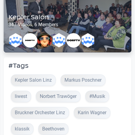
Kepler Salon
347 Videos, 6 Members
#Tags
Kepler Salon Linz
Markus Poschner
liwest
Norbert Trawöger
#Musik
Bruckner Orchester Linz
Karin Wagner
klassik
Beethoven