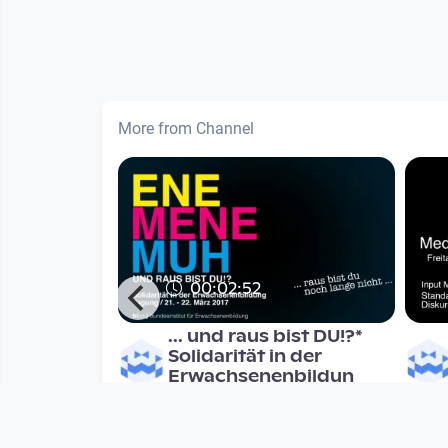
More from Channel
00:02:52
h-
... und raus bist DU!?*
Quartett -
Solidarität in der
tian Kloy
Erwachsenenbildun
Multiauge
nths
since 9 years 4 months