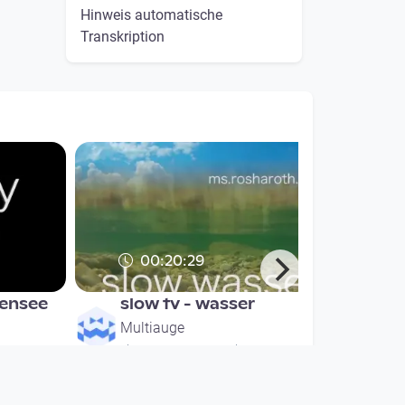
Hinweis automatische
Transkription
00:20:29
bensee
slow tv - wasser
Multiauge
since 7 years 6 months