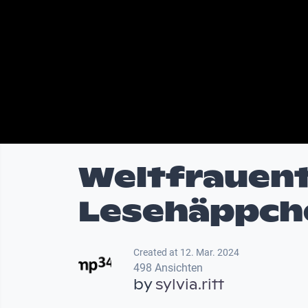
Weltfrauent
Lesehäppch
Created at 12. Mar. 2024
498 Ansichten
by
sylvia.ritt