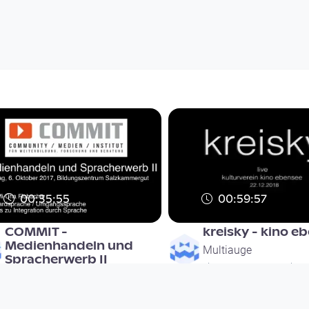
00:35:55
00:59:57
COMMIT -
kreisky - kino e
Medienhandeln und
Multiauge
Spracherwerb II
since 7 years 6 months
Multiauge
since 8 years 9 months