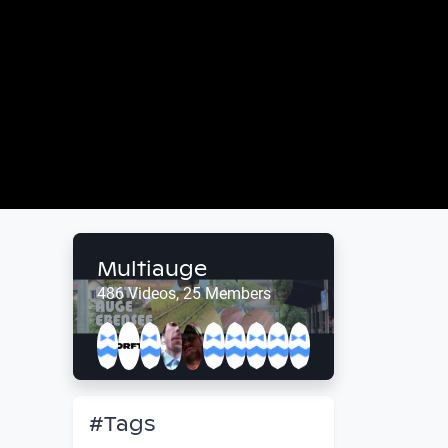
Multiauge
486 Videos, 25 Members
#Tags