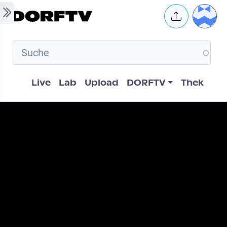
Skip to main content
User 
Hauptnavigation
Live
Lab
Upload
DORFTV
Thek