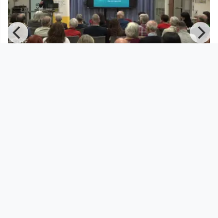
01:53:31
s
Salon für Menschenrechte: Die
Demokratie und ihre Feinde
EDUCATION TV / Wissensturm Linz
since 1 year 10 months
Footer 1
Charta für Community Fernsehen in Österreich
Datenschutzerklärung
Gesetze im Rundfunkbereich
Grundsätze der Programmgestaltung
Jugendschutzerklärung