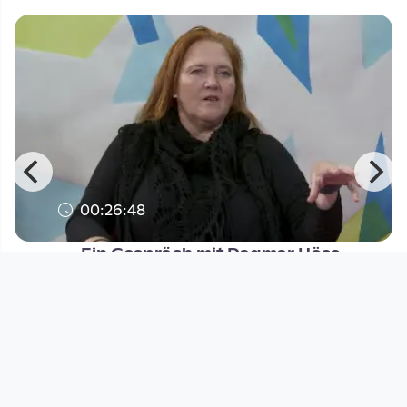
00:26:48
Ein Gespräch mit Dagmar Höss
30 Jahre Festival der Regionen
since 3 years 6 months
Footer 1
Charta für Community Fernsehen in Österreich