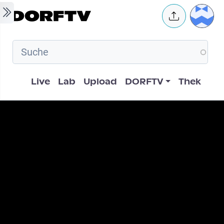
Skip to main content
User 
Hauptnavigation
Live
Lab
Upload
DORFTV
Thek