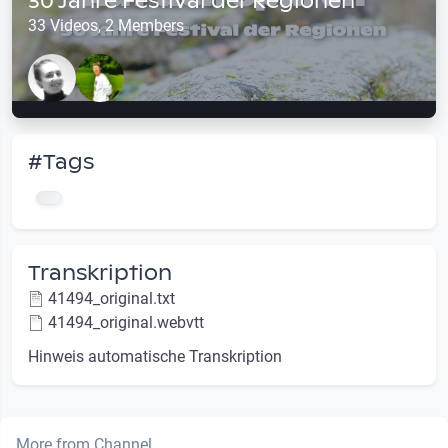
30 Jahre Festival der Regionen
33 Videos, 2 Members
#Tags
Transkription
41494_original.txt
41494_original.webvtt
Hinweis automatische Transkription
More from Channel