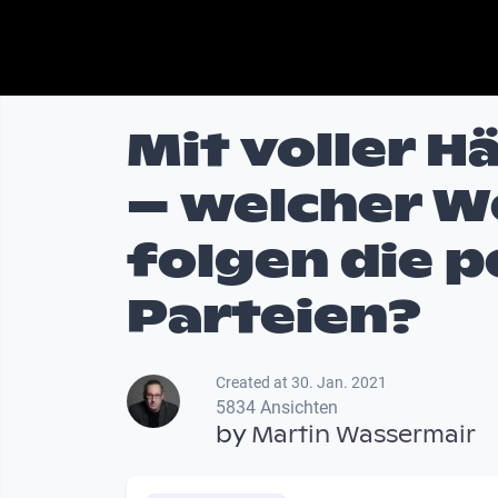
Mit voller H
– welcher W
folgen die p
Parteien?
Created at 30. Jan. 2021
5834 Ansichten
by
Martin Wassermair