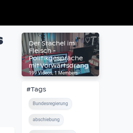
s
Der Stachel im
Fleisch -
Politikgespräche
mit Vorwärtsdrang
199 Videos, 1 Members
#Tags
Bundesregierung
abschiebung