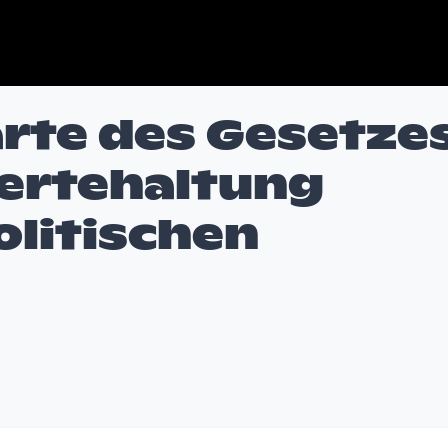
ärte des Gesetze
ertehaltung
olitischen