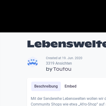
Lebenswelten
Created at 19. Jun. 2020
3319 Ansichten
by
Toutou
Beschreibung
Embed
Mit der Sendereihe Lebenswelten wollen wir d
Community Shops wie etwa „Afro-Shop“ auf si