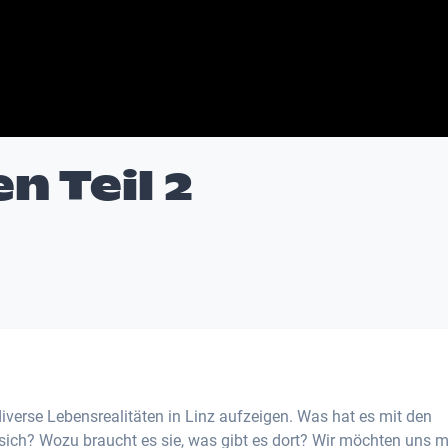
 Teil 2
iverse Lebensrealitäten in Linz aufzeigen. Was hat es mit den
ch? Wozu braucht es sie, was gibt es dort? Wir möchten uns m