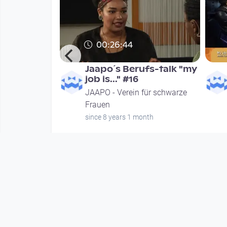
00:26:44
 Teil 2
Jaapo´s Berufs-talk "my
job is..." #16
für schwarze
JAAPO - Verein für schwarze
Frauen
nth
since 8 years 1 month
Mehr vom User