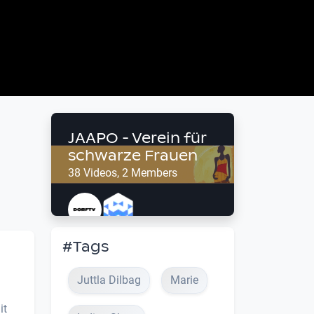
JAAPO - Verein für
schwarze Frauen
38 Videos, 2 Members
#Tags
Juttla Dilbag
Marie
it