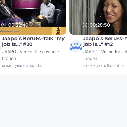
00:22:40
00:28:50
Jaapo´s Berufs-talk "my
Jaapo´s Berufs-t
job is..." #20
job is..." #12
JAAPO - Verein für schwarze
JAAPO - Verein für s
Frauen
Frauen
since 7 years 5 months
since 8 years 8 months