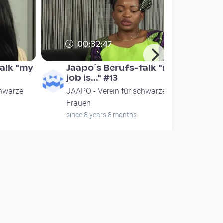
00:32:47
alk "my
Jaapo´s Berufs-talk "my
job is..." #13
chwarze
JAAPO - Verein für schwarze
Frauen
since 8 years 8 months