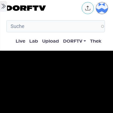
Skip to main content
User 
Hauptnavigation
Live
Lab
Upload
DORFTV
Thek