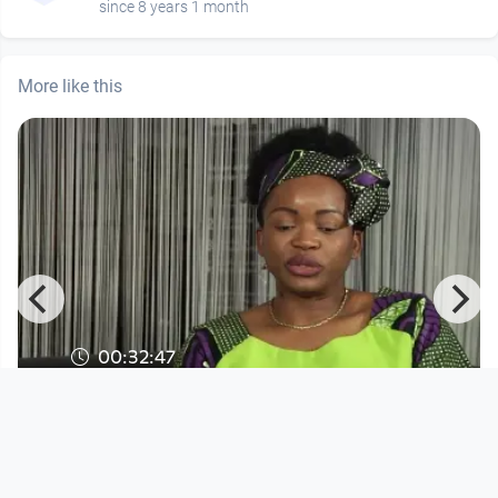
since 8 years 1 month
More like this
00:32:47
Jaapo´s Berufs-talk "my job is..." #13
JAAPO - Verein für schwarze Frauen
since 8 years 9 months