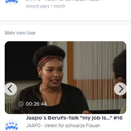
since 8 years 1 month
Mehr vom User
00:26:44
Jaapo´s Berufs-talk "my job is..." #16
JAAPO - Verein für schwarze Frauen