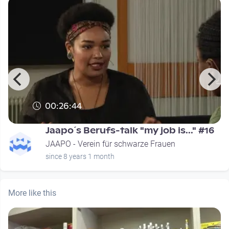
00:26:44
Jaapo´s Berufs-talk "my job is..." #16
JAAPO - Verein für schwarze Frauen
since 8 years 1 month
More like this