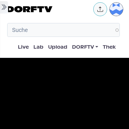
Skip to main content
User 
Hauptnavigation
Live
Lab
Upload
DORFTV
Thek