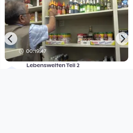
00:19:47
Lebenswelten Teil 2
JAAPO - Verein für schwarze Frauen
since 6 years 1 month
Footer 1
Charta für Community Fernsehen in Österreich
Datenschutzerklärung
Gesetze im Rundfunkbereich