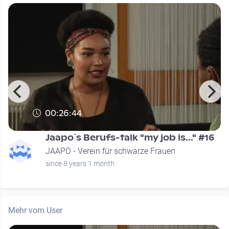
00:26:44
Jaapo´s Berufs-talk "my job is..." #16
JAAPO - Verein für schwarze Frauen
since 8 years 1 month
Mehr vom User