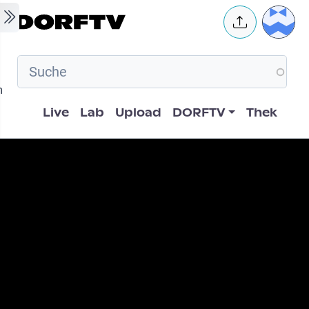
Skip to main content
User 
m
Hauptnavigation
Live
Lab
Upload
DORFTV
Thek