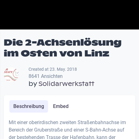
Die 2-Achsenlösung
im Osten von Linz
Created at 23. May. 2018
8641 Ansichten
by
Solidarwerkstatt
Beschreibung
Embed
Mit einer oberirdischen zweiten Straßenbahnachse im
Bereich der Gruberstraße und einer S-Bahn-Achse auf
der bestehenden Trasse der Hafenbahn, kann der