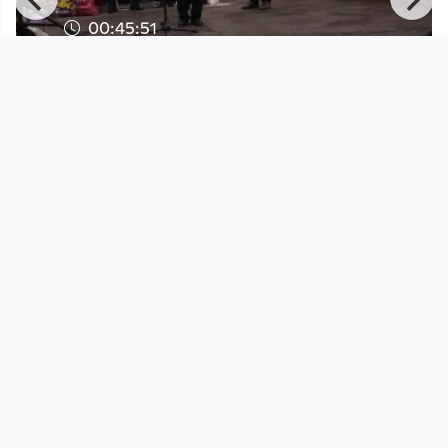
00:45:51
e
26.Oktober 2022-Die Waffen nieder!
– Ja zur Neutralität!
Solidarwerkstatt
since 3 years 9 months
Footer 1
Charta für Community Fernsehen in Österreich
Datenschutzerklärung
Gesetze im Rundfunkbereich
Grundsätze der Programmgestaltung
Jugendschutzerklärung
Impressum & Haftungsausschluss
Nutzungsvereinbarung