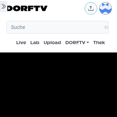
Skip to main content
User 
Hauptnavigation
Live
Lab
Upload
DORFTV
Thek