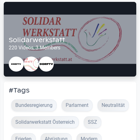
Solidarwerkstatt
220 Videos, 3 Members
#Tags
Bundesregierung
Parlament
Neutralität
Solidarwerkstatt Österreich
SSZ
Frieden
Abrüstung
Modern