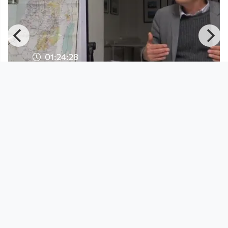
01:24:28
Das Gaza-Drama-ein
Augenzeugenbericht
Solidarwerkstatt
since 7 years 7 months
More like this