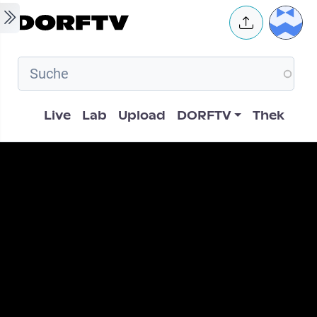
Skip to main content
User 
Hauptnavigation
Live
Lab
Upload
DORFTV
Thek