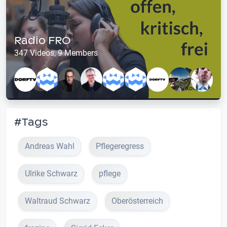
Radio FRO
347 Videos, 9 Members
#Tags
Andreas Wahl
Pflegeregress
Ulrike Schwarz
pflege
Waltraud Schwarz
Oberösterreich