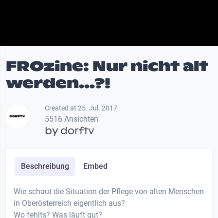
FROzine: Nur nicht alt
werden...?!
Created at 25. Jul. 2017
5516 Ansichten
by
dorftv
Beschreibung
Embed
Wie schaut die Situation der Pflege von alten Menschen
in Oberösterreich eigentlich aus?
Wo fehlts? Was läuft gut?