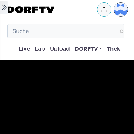
Skip to main content
User 
Hauptnavigation
Live
Lab
Upload
DORFTV
Thek