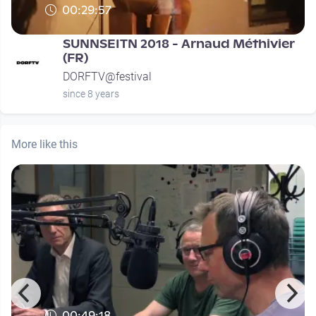
00:29:57
SUNNSEITN 2018 - Arnaud Méthivier
(FR)
DORFTV@festival
since 8 years
More like this
00:49:18