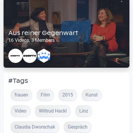
Aus reiner Gegenwart
16 Videos, 3 Members
#Tags
frauen
Film
2015
Kunst
Video
Wiltrud Hackl
Linz
Claudia Dworschak
Gespräch