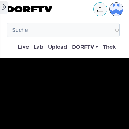
Skip to main content
User 
Hauptnavigation
Live
Lab
Upload
DORFTV
Thek