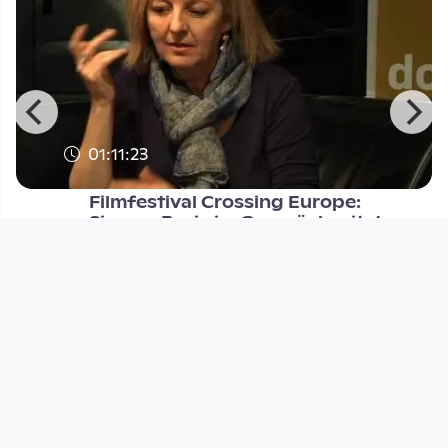
01:11:23
Filmfestival Crossing Europe:
Simone Boria im Gespräch mit d
DORF Gespräch
since 13 years 3 months
Footer 1
Charta für Community Fernsehen in Österreich
Datenschutzerklärung
Gesetze im Rundfunkbereich