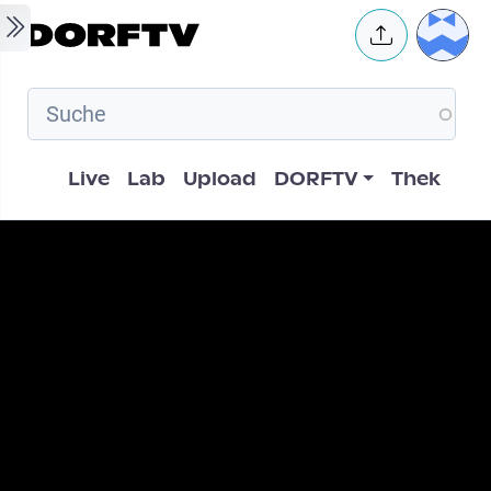
Skip to main content
User 
Hauptnavigation
Live
Lab
Upload
DORFTV
Thek