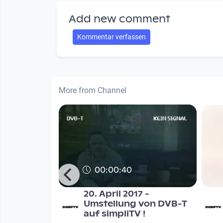
Add new comment
Kommentar verfassen
More from Channel
00:00:40
val 2014 -
20. April 2017 -
Umstellung von DVB-T
auf simpliTV !
digungen