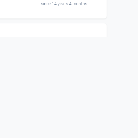
since 14 years 4 months
00:01:38
hann
Pour Mozart 1 / Johann
Jascha
Kunst
since 14 years 9 months