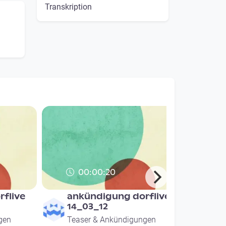
Transkription
00:00:20
flive
ankündigung dorflive
14_03_12
gen
Teaser & Ankündigungen