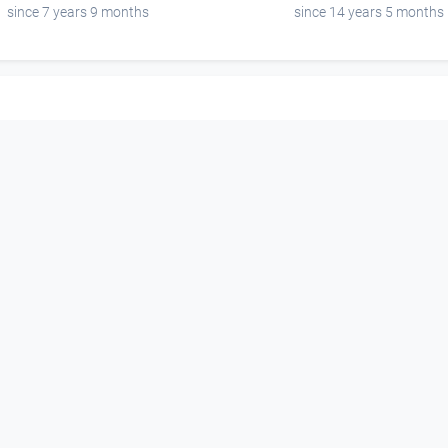
since 7 years 9 months
since 14 years 5 months
00:00:32
00:01:28
Insgesicht 2 / Johann
"6" und "17" / Jo
Jascha
Jascha
Kunst
Kunst
since 14 years 9 months
since 14 years 9 months