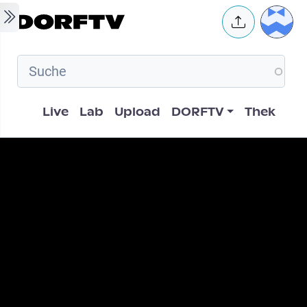
Skip to main content
User 
Hauptnavigation
Live
Lab
Upload
DORFTV
Thek