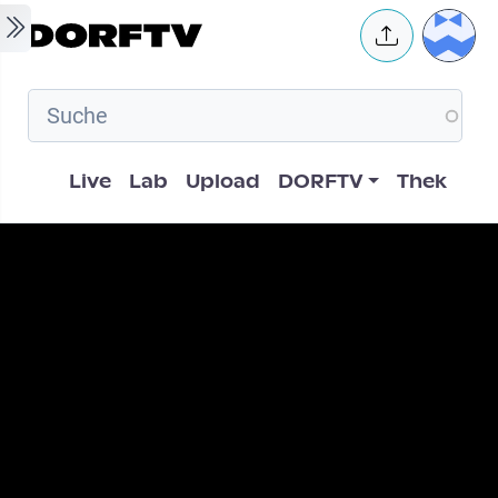
Skip to main content
User 
Hauptnavigation
Live
Lab
Upload
DORFTV
Thek