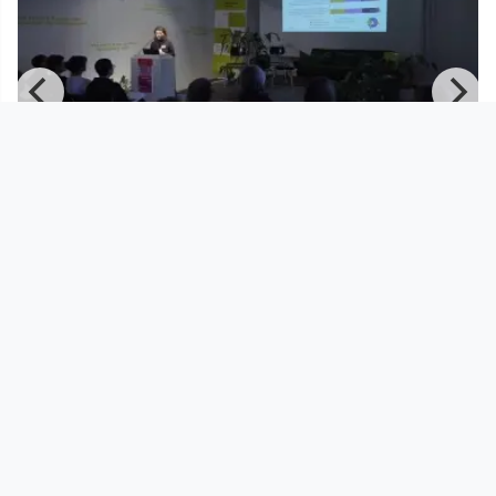
00:31:20
Sarah Zeller | Symposium Frauen +
Wohnen
Kunstuni / Live
since 3 months 4 weeks
Footer 1
Charta für Community Fernsehen in Österreich
Datenschutzerklärung
Gesetze im Rundfunkbereich
Grundsätze der Programmgestaltung