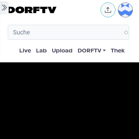
Skip to main content
User 
Hauptnavigation
Live
Lab
Upload
DORFTV
Thek