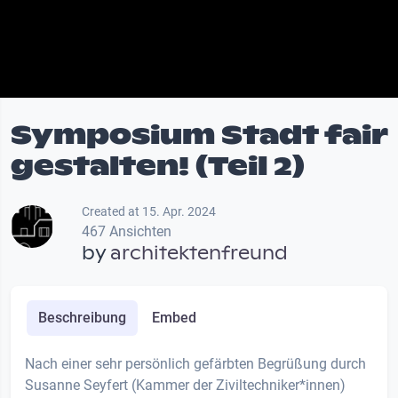
Symposium Stadt fair
gestalten! (Teil 2)
Created at 15. Apr. 2024
467 Ansichten
by
architektenfreund
Beschreibung
Embed
Nach einer sehr persönlich gefärbten Begrüßung durch
Susanne Seyfert (Kammer der Ziviltechniker*innen)