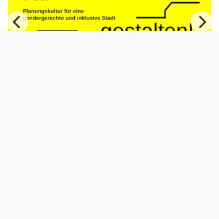
00:46:56
Symposium Stadt fair gestalten! (Teil
1)
afo architekturforum oberösterreich
since 2 years 3 months
Footer 1
Charta für Community Fernsehen in Österreich
Datenschutzerklärung
Gesetze im Rundfunkbereich
Grundsätze der Programmgestaltung
Jugendschutzerklärung
Impressum & Haftungsausschluss