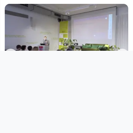
00:21:10
Begrüßung | Symposium Frauen +
Wohnen
Kunstuni / Live
since 4 months
Footer 1
Charta für Community Fernsehen in Österreich