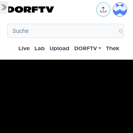
Skip to main content
User 
Hauptnavigation
Live
Lab
Upload
DORFTV
Thek