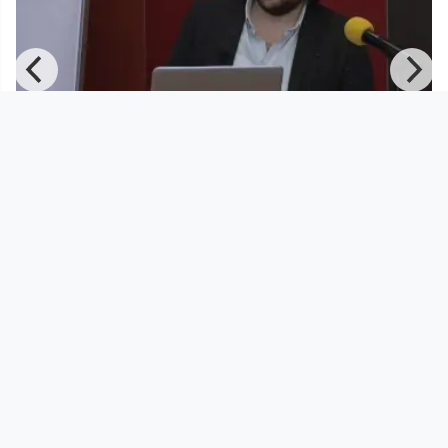
00:30:30
"Europa an den Grenzen - Grenzen
Europas" Vortragender: Mich
DORFTV. Redaktion
since 6 years 6 months
Footer 1
Charta für Community Fernsehen in Österreich
Datenschutzerklärung
Gesetze im Rundfunkbereich
Grundsätze der Programmgestaltung
Jugendschutzerklärung