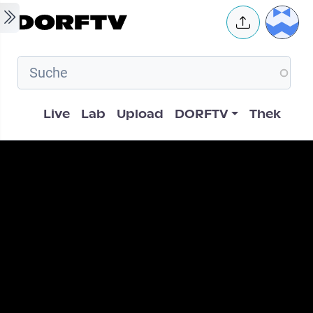
Skip to main content
User 
Hauptnavigation
Live
Lab
Upload
DORFTV
Thek