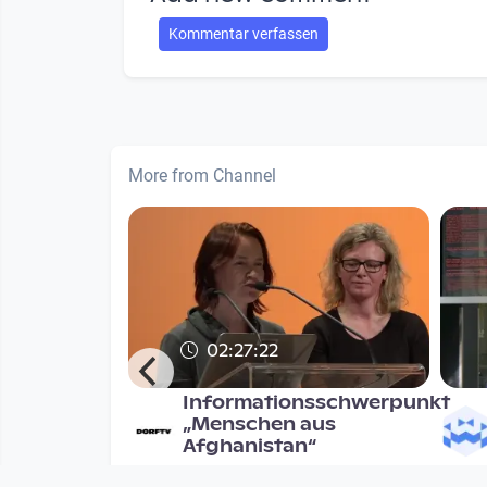
Kommentar verfassen
More from Channel
02:27:22
Mehr -
Informationsschwerpunkt
stopien
„Menschen aus
Afghanistan“
chdenken
DORFTV. Redaktion