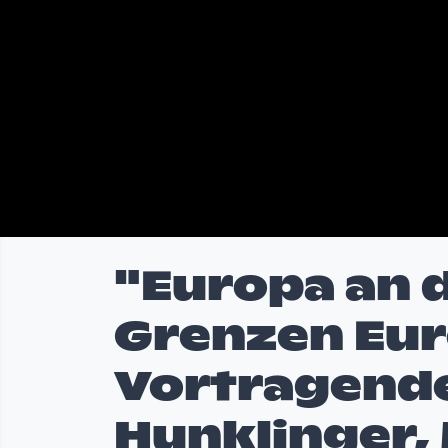
"Europa an 
Grenzen Eu
Vortragende
Hunklinger,