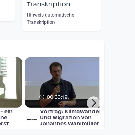
Transkription
Hinweis automatische
Transkription
00:33:19
- ein
Vortrag: Klimawandel
ine
und Migration von
erst
Johannes Wahlmüller
DORFTV. Redaktion