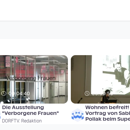
00:04:40
00:30:50
Die Ausstellung
Wohnen befreit! 
"Verborgene Frauen"
Vortrag von Sab
Pollak beim Sup
DORFTV. Redaktion
DORFTV. Redaktion
since 14 years 8 months