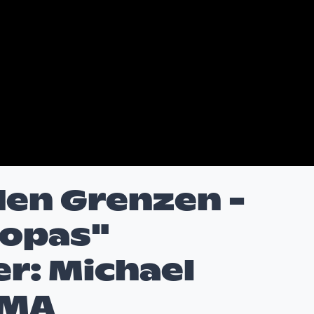
den Grenzen -
ropas"
r: Michael
 MA